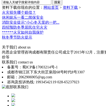
资料下载
你现在的位置：
网站首页
>
资料下载
>
火灾损失哪个赔偿？
休闲娱乐一看二闻保安全
消防安全提示“小心冬天里的一把...
四招预防冬季居民住宅火灾
******火灾如何自我保护
秋冬季节防火提示
关于我们
about us
尚恩企业管理咨询成都有限责任公司成立于2015年12月，注
价等
联系我们
contact us
备案号：蜀ICP备17003214号-1
成都市锦江区下东大街芷泉段68号时代8号3307
邮箱：2062906905@qq.com
咨询及投诉热线: 19934542119 028-65237923