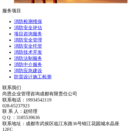
服务项目
消防检测维保
消防安全评估
项目咨询服务
消防安全管理
消防安全托管
消防技术开发
消防法制服务
消防中介服务
消防应急建设
防雷设计施工检测
联系我们
尚恩企业管理咨询成都有限责任公司
联系电话：19934542119
028-65237923
联 系 人：赵经理
Q Q ：3185539636
联系地址：成都市武侯区临江东路36号锦江花园城水晶座
12FC