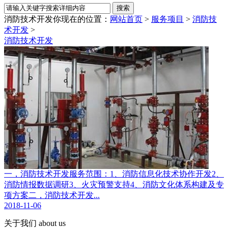
消防技术开发
你现在的位置：
网站首页
>
服务项目
>
消防技
术开发
>
消防技术开发
一，消防技术开发服务范围：1、消防信息化技术协作开发2、
消防情报数据调研3、火灾预警支持4、消防文化体系构建及专
项方案二，消防技术开发...
2018-11-06
关于我们
about us